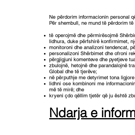
Ne përdorim informacionin personal që
Për shembull, ne mund të përdorim të
të operojmë dhe përmirësojmë Shërbim
lidhura, duke përfshirë konfirmimet, n
monitoroni dhe analizoni tendencat, pë
personalizoni Shërbimet dhe ofroni re
përgjigjuni komenteve dhe pyetjeve tuaj
zbulojnë, hetojnë dhe parandalojnë tr
Global dhe të tjerëve;
në përputhje me detyrimet tona ligjore
lidhni ose kombinoni me informacionin
më të mirë; dhe
kryeni çdo qëllim tjetër që ju është z
Ndarja e inform