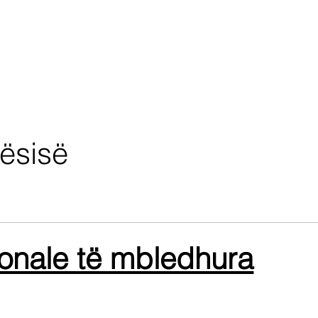
tësisë
onale të mbledhura