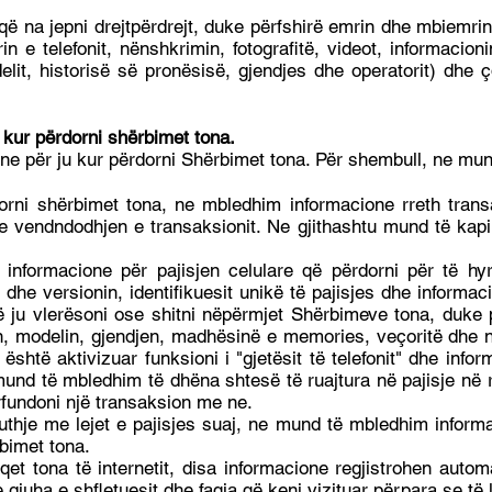
 na jepni drejtpërdrejt, duke përfshirë emrin dhe mbiemrin t
n e telefonit, nënshkrimin, fotografitë, videot, informacioni
lit, historisë së pronësisë, gjendjes dhe operatorit) dhe ç
kur përdorni shërbimet tona.
ne për ju kur përdorni Shërbimet tona. Për shembull, ne mu
dorni shërbimet tona, ne mbledhim informacione rreth trans
 vendndodhjen e transaksionit. Ne gjithashtu mund të kapi
 informacione për pajisjen celulare që përdorni për të h
dhe versionin, identifikuesit unikë të pajisjes dhe informaci
 ju vlerësoni ose shitni nëpërmjet Shërbimeve tona, duke pë
n, modelin, gjendjen, madhësinë e memories, veçoritë dhe ng
htë aktivizuar funksioni i "gjetësit të telefonit" dhe inf
u mund të mbledhim të dhëna shtesë të ruajtura në pajisje në
ërfundoni një transaksion me ne.
uthje me lejet e pajisjes suaj, ne mund të mbledhim inform
bimet tona.
faqet tona të internetit, disa informacione regjistrohen automa
he gjuha e shfletuesit dhe faqja që keni vizituar përpara se të 