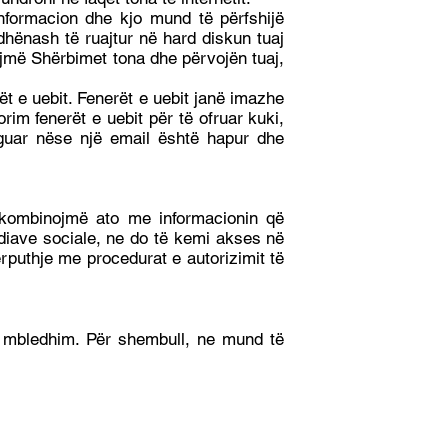
nformacion dhe kjo mund të përfshijë
dhënash të ruajtur në hard diskun tuaj
sojmë Shërbimet tona dhe përvojën tuaj,
 e uebit. Fenerët e uebit janë imazhe
rim fenerët e uebit për të ofruar kuki,
reguar nëse një email është hapur dhe
 kombinojmë ato me informacionin që
ediave sociale, ne do të kemi akses në
përputhje me procedurat e autorizimit të
ë mbledhim. Për shembull, ne mund të