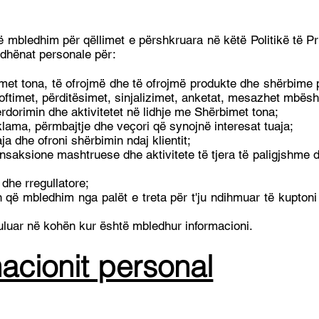
 mbledhim për qëllimet e përshkruara në këtë Politikë të Pr
 dhënat personale për:
et tona, të ofrojmë dhe të ofrojmë produkte dhe shërbime p
joftimet, përditësimet, sinjalizimet, anketat, mesazhet mbës
rdorimin dhe aktivitetet në lidhje me Shërbimet tona;
klama, përmbajtje dhe veçori që synojnë interesat tuaja;
a dhe ofroni shërbimin ndaj klientit;
ansaksione mashtruese dhe aktivitete të tjera të paligjshme 
 dhe rregullatore;
 që mbledhim nga palët e treta për t'ju ndihmuar të kuptoni 
buluar në kohën kur është mbledhur informacioni.
acionit personal