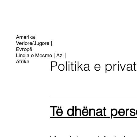
Amerika
Veriore/Jugore |
Evropë
Lindja e Mesme | Azi |
Politika e priva
Afrika
Të dhënat pers