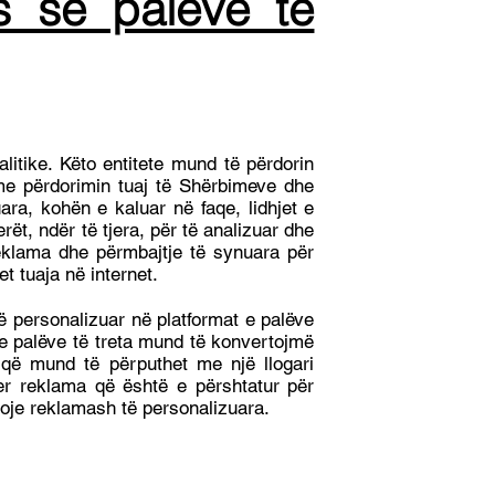
s së palëve të
itike. Këto entitete mund të përdorin
 me përdorimin tuaj të Shërbimeve dhe
kuara, kohën e kaluar në faqe, lidhjet e
ët, ndër të tjera, për të analizuar dhe
reklama dhe përmbajtje të synuara për
et tuaja në internet.
ë personalizuar në platformat e palëve
 e palëve të treta mund të konvertojmë
e që mund të përputhet me një llogari
yer reklama që është e përshtatur për
 lloje reklamash të personalizuara.