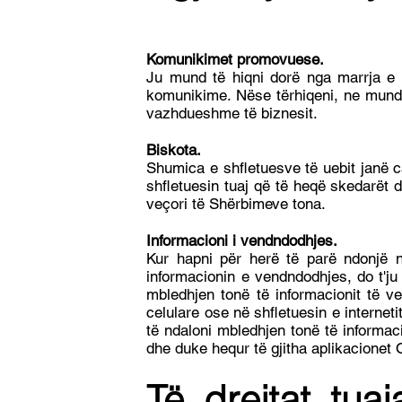
Komunikimet promovuese.
Ju mund të hiqni dorë nga marrja 
komunikime. Nëse tërhiqeni, ne mund t
vazhdueshme të biznesit.
Biskota.
Shumica e shfletuesve të uebit janë c
shfletuesin tuaj që të heqë skedarët d
veçori të Shërbimeve tona.
Informacioni i vendndodhjes.
Kur hapni për herë të parë ndonjë ng
informacionin e vendndodhjes, do t'ju
mbledhjen tonë të informacionit të v
celulare ose në shfletuesin e internet
të ndaloni mbledhjen tonë të informac
dhe duke hequr të gjitha aplikacionet O
Të drejtat tuaj