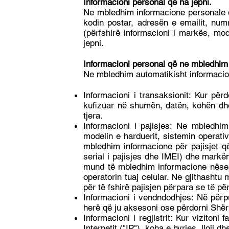
Informacioni personal që na jepni.
Ne mbledhim informacione personale që
kodin postar, adresën e emailit, numri
(përfshirë informacioni i markës, mode
jepni.
Informacioni personal që ne mbledhim 
Ne mbledhim automatikisht informacio
Informacioni i transaksionit: Kur për
kufizuar në shumën, datën, kohën dhe
tjera.
Informacioni i pajisjes: Ne mbledhim
modelin e harduerit, sistemin operativ 
mbledhim informacione për pajisjet që
serial i pajisjes dhe IMEI) dhe markë
mund të mbledhim informacione nëse ës
operatorin tuaj celular. Ne gjithasht
për të fshirë pajisjen përpara se të p
Informacioni i vendndodhjes: Në përp
herë që ju aksesoni ose përdorni Shër
Informacioni i regjistrit: Kur vizitoni 
Internetit ("IP"), koha e hyrjes, lloji d