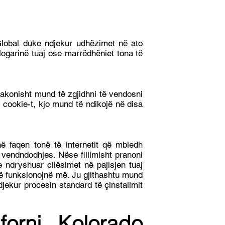
obal duke ndjekur udhëzimet në ato
logarinë tuaj ose marrëdhëniet tona të
zakonisht mund të zgjidhni të vendosni
i cookie-t, kjo mund të ndikojë në disa
në faqen tonë të internetit që mbledh
 vendndodhjes. Nëse fillimisht pranoni
 ndryshuar cilësimet në pajisjen tuaj
 të funksionojnë më. Ju gjithashtu mund
jekur procesin standard të çinstalimit
iforni, Kolorado