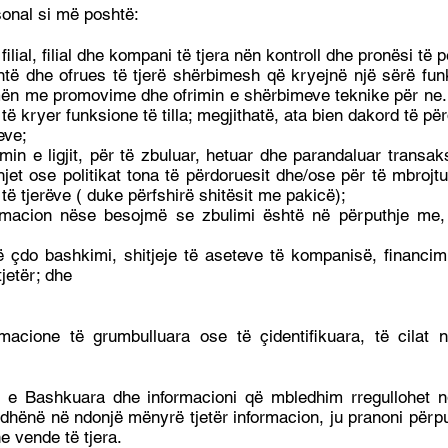
onal si më poshtë:
lial, filial dhe kompani të tjera nën kontroll dhe pronësi të 
entë dhe ofrues të tjerë shërbimesh që kryejnë një sërë f
hmën me promovime dhe ofrimin e shërbimeve teknike për n
të kryer funksione të tilla; megjithatë, ata bien dakord të për
eve;
imin e ligjit, për të zbuluar, hetuar dhe parandaluar tran
t ose politikat tona të përdoruesit dhe/ose për të mbrojtu
të tjerëve ( duke përfshirë shitësit me pakicë);
ormacion nëse besojmë se zbulimi është në përputhje me,
 çdo bashkimi, shitjeje të aseteve të kompanisë, financimit
jetër; dhe
macione të grumbulluara ose të çidentifikuara, të cila
t e Bashkuara dhe informacioni që mbledhim rregullohet n
hënë në ndonjë mënyrë tjetër informacion, ju pranoni përpu
 vende të tjera.