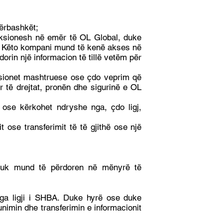
përbashkët;
unksionesh në emër të OL Global, duke
e. Këto kompani mund të kenë akses në
dorin një informacion të tillë vetëm për
saksionet mashtruese ose çdo veprim që
r të drejtat, pronën dhe sigurinë e OL
 ose kërkohet ndryshe nga, çdo ligj,
 ose transferimit të të gjithë ose një
t nuk mund të përdoren në mënyrë të
ga ligji i SHBA. Duke hyrë ose duke
nimin dhe transferimin e informacionit