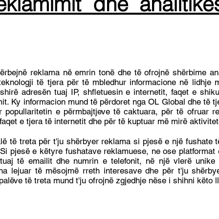
eklamimit dhe analitikë
hërbejnë reklama në emrin tonë dhe të ofrojnë shërbime anal
knologji të tjera për të mbledhur informacione në lidhje
fshirë adresën tuaj IP, shfletuesin e internetit, faqet e shi
it. Ky informacion mund të përdoret nga OL Global dhe të tjer
r popullaritetin e përmbajtjeve të caktuara, për të ofruar 
aqet e tjera të internetit dhe për të kuptuar më mirë aktivitet
 të treta për t'ju shërbyer reklama si pjesë e një fushate t
 Si pjesë e këtyre fushatave reklamuese, ne ose platformat
 tuaj të emailit dhe numrin e telefonit, në një vlerë unik
na lejuar të mësojmë rreth interesave dhe për t'ju shërb
e palëve të treta mund t'ju ofrojnë zgjedhje nëse i shihni këto