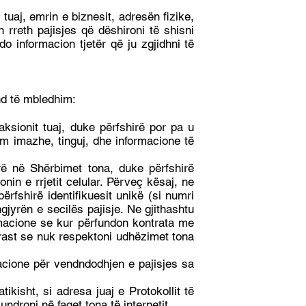
uaj, emrin e biznesit, adresën fizike,
n rreth pajisjes që dëshironi të shisni
do informacion tjetër që ju zgjidhni të
nd të mbledhim:
aksionit tuaj, duke përfshirë por pa u
m imazhe, tinguj, dhe informacione të
yrë në Shërbimet tona, duke përfshirë
onin e rrjetit celular. Përveç kësaj, ne
rfshirë identifikuesit unikë (si numri
jyrën e secilës pajisje. Ne gjithashtu
ormacione se kur përfundon kontrata me
 rast se nuk respektoni udhëzimet tona
acione për vendndodhjen e pajisjes sa
tikisht, si adresa juaj e Protokollit të
lundroni në faqet tona të internetit.