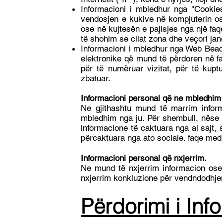
Informacioni i mbledhur nga "Cookie
vendosjen e kukive në kompjuterin ose
ose në kujtesën e pajisjes nga një faq
të shohim se cilat zona dhe veçori ja
Informacioni i mbledhur nga Web Beac
elektronike që mund të përdoren në faq
për të numëruar vizitat, për të kupt
zbatuar.
Informacioni personal që ne mbledhim 
Ne gjithashtu mund të marrim infor
mbledhim nga ju. Për shembull, nëse k
informacione të caktuara nga ai sajt, s
përcaktuara nga ato sociale. faqe medi
Informacioni personal që nxjerrim.
Ne mund të nxjerrim informacion ose
nxjerrim konkluzione për vendndodhjen
Përdorimi i Inf