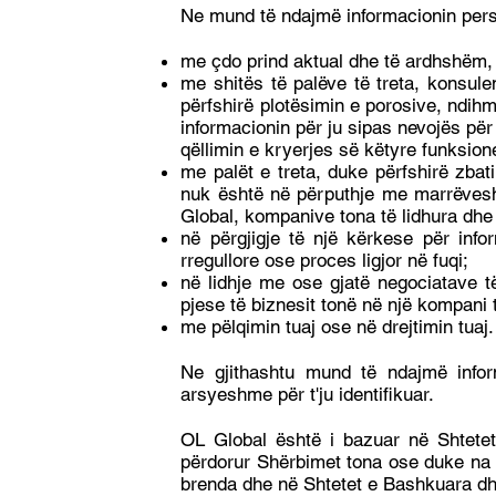
Ne mund të ndajmë informacionin pers
me çdo prind aktual dhe të ardhshëm, fi
me shitës të palëve të treta, konsul
përfshirë plotësimin e porosive, ndi
informacionin për ju sipas nevojës për 
qëllimin e kryerjes së këtyre funksion
me palët e treta, duke përfshirë zbat
nuk është në përputhje me marrëveshje
Global, kompanive tona të lidhura dhe 
në përgjigje të një kërkese për inf
rregullore ose proces ligjor në fuqi;
në lidhje me ose gjatë negociatave të
pjese të biznesit tonë në një kompani t
me pëlqimin tuaj ose në drejtimin tuaj.
Ne gjithashtu mund të ndajmë infor
arsyeshme për t'ju identifikuar.
OL Global është i bazuar në Shtete
përdorur Shërbimet tona ose duke na d
brenda dhe në Shtetet e Bashkuara dhe