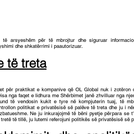
 të arsyeshëm për të mbrojtur dhe siguruar informacion
yshimi dhe shkatërrimi i paautorizuar.
 të treta
het për praktikat e kompanive që OL Global nuk i zotëron 
a nga faqet e lidhura me Shërbimet janë zhvilluar nga njer
 mund të vendosin kukit e tyre në kompjuterin tuaj, të m
rollon politikat e privatësisë së palëve të treta dhe ju i në
 zbatueshme. Ne ju inkurajojmë të bëni pyetje përpara se t'
etë të tillë, ju lutemi referojuni politikës së privatësisë së p