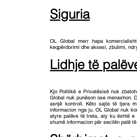
Siguria
OL Global merr hapa komercialisht
keqpërdorimi dhe aksesi, zbulimi, ndr
Lidhje të palëve
Kjo Politikë e Privatësisë nuk zbato
Global nuk punëson ose menaxhon. Dis
asnjë kontroll. Këto sajte të tjera
informacion nga ju. OL Global nuk kont
atyre palëve të treta, aty ku është e
shumë informacion për secilën palë të tr