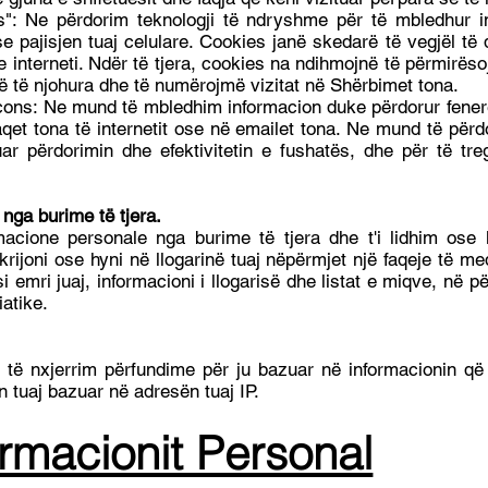
s": Ne përdorim teknologji të ndryshme për të mbledhur i
 pajisjen tuaj celulare. Cookies janë skedarë të vegjël të 
e interneti. Ndër të tjera, cookies na ndihmojnë të përmirë
në të njohura dhe të numërojmë vizitat në Shërbimet tona.
ons: Ne mund të mbledhim informacion duke përdorur fenerët
et tona të internetit ose në emailet tona. Ne mund të përdo
uar përdorimin dhe efektivitetin e fushatës, dhe për të t
nga burime të tjera.
macione personale nga burime të tjera dhe t'i lidhim ose
rijoni ose hyni në llogarinë tuaj nëpërmjet një faqeje të m
i emri juaj, informacioni i llogarisë dhe listat e miqve, në 
atike.
 të nxjerrim përfundime për ju bazuar në informacionin q
 tuaj bazuar në adresën tuaj IP.
ormacionit Personal