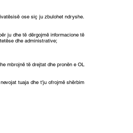
ivatësisë ose siç ju zbulohet ndryshe.
ër ju dhe të dërgojmë informacione të
htetëse dhe administrative;
dhe mbrojnë të drejtat dhe pronën e OL
nevojat tuaja dhe t'ju ofrojmë shërbim