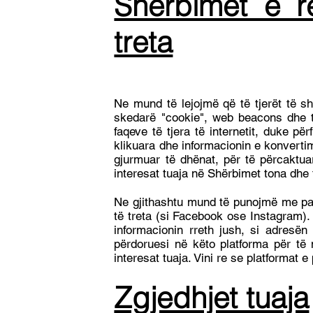
Shërbimet e r
treta
Ne mund të lejojmë që të tjerët të s
skedarë "cookie", web beacons dhe te
faqeve të tjera të internetit, duke për
klikuara dhe informacionin e konvertim
gjurmuar të dhënat, për të përcaktua
interesat tuaja në Shërbimet tona dhe f
Ne gjithashtu mund të punojmë me palë
të treta (si Facebook ose Instagram).
informacionin rreth jush, si adresën
përdoruesi në këto platforma për të 
interesat tuaja. Vini re se platformat 
Zgjedhjet tuaja