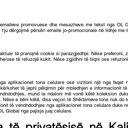
e emaileve promovuese dhe mesazheve me tekst nga OL Gl
'ju dërgojmë përsëri emaile jo-promocionale në lidhje me l
aktuar të pranojnë cookie si parazgjedhje. Nëse preferoni, 
he/ose të refuzojë kukit. Nëse zgjidhni të hiqni ose refuzon
a aplikacionet tona celulare ose vizitoni një nga faqet 
 kërkohet të jepni pëlqimin për mbledhjen e informacionit të
endndodhjes, mund ta ndaloni më vonë këtë koleksion duke
it. Nëse e bëni këtë, disa veçori të Shërbimeve tona nuk do
ionit të vendndodhjes nga aplikacionet tona celulare duke nd
L Global nga pajisja juaj celulare.
a të privatësisë në Kal