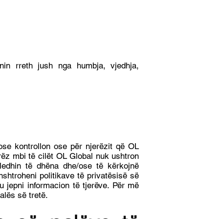
in rreth jush nga humbja, vjedhja,
ose kontrollon ose për njerëzit që OL
ëz mbi të cilët OL Global nuk ushtron
bledhin të dhëna dhe/ose të kërkojnë
nshtroheni politikave të privatësisë së
u jepni informacion të tjerëve. Për më
alës së tretë.